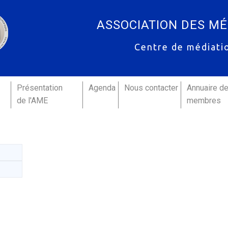
ASSOCIATION DES M
Centre de médiati
Présentation
Agenda
Nous contacter
Annuaire d
de l'AME
membres