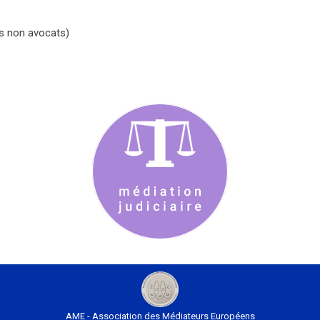
les non avocats)
AME - Association des Médiateurs Européens