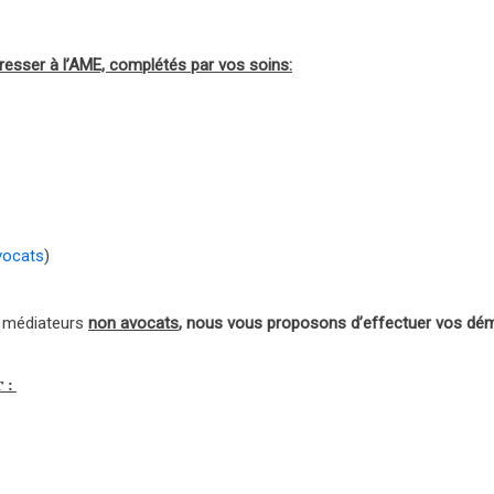
dresser à l’AME, complétés par vos soins:
vocats
)
s médiateurs
non avocats
, nous vous proposons d’effectuer vos déma
r :