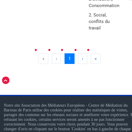
Consommation
Social,
conflits du
travail
«
‹
1
›
»
Notre site Association des Médiateurs Européens - Centre de Médiation du
Barreau de Paris utilise des cookies pour réaliser des statistiques de visites,
partager des contenus sur les réseaux sociaux et améliorer votre expérience.
AME - Association des Médiateurs Européens
refusant les cookies, certains services seront amenés à ne pas fonctionner
Ordre des Avocats de Paris - Bureau des Associations - 4, Boulevard du
correctement. Nous conservons votre choix pendant 30 jours. Vous pouvez
changer d'avis en cliquant sur le bouton 'Cookies' en bas à gauche de chaque
Palais – CS 80420 – 75053 Paris Cedex 01