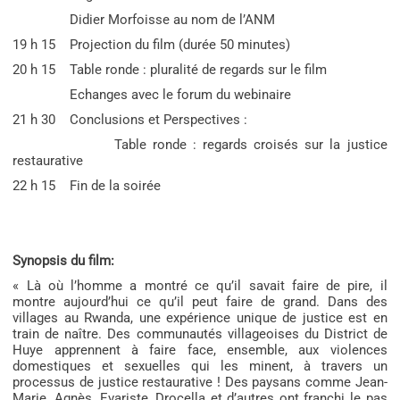
Didier Morfoisse au nom de l’ANM
19 h 15 Projection du film (durée 50 minutes)
20 h 15 Table ronde : pluralité de regards sur le film
Echanges avec le forum du webinaire
21 h 30 Conclusions et Perspectives :
Table ronde : regards croisés sur la justice
restaurative
22 h 15 Fin de la soirée
Synopsis du film:
« Là où l’homme a montré ce qu’il savait faire de pire, il
montre aujourd’hui ce qu’il peut faire de grand. Dans des
villages au Rwanda, une expérience unique de justice est en
train de naître. Des communautés villageoises du District de
Huye apprennent à faire face, ensemble, aux violences
domestiques et sexuelles qui les minent, à travers un
processus de justice restaurative ! Des paysans comme Jean-
Marie, Agnès, Evariste, Drocella et d’autres ont franchi le pas