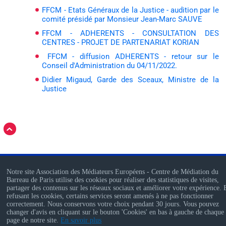
FFCM - Etats Généraux de la Justice - audition par le
comité présidé par Monsieur Jean-Marc SAUVE
FFCM - ADHERENTS - CONSULTATION DES
CENTRES - PROJET DE PARTENARIAT KORIAN
FFCM - diffusion ADHERENTS - retour sur le
Conseil d'Administration du 04/11/2022.
Didier Migaud, Garde des Sceaux, Ministre de la
Justice
Notre site Association des Médiateurs Européens - Centre de Médiation du
Barreau de Paris utilise des cookies pour réaliser des statistiques de visites,
partager des contenus sur les réseaux sociaux et améliorer votre expérience.
AME - Association des Médiateurs Européens
refusant les cookies, certains services seront amenés à ne pas fonctionner
Ordre des Avocats de Paris - Bureau des Associations - 4, Boulevard du
correctement. Nous conservons votre choix pendant 30 jours. Vous pouvez
changer d'avis en cliquant sur le bouton 'Cookies' en bas à gauche de chaque
Palais – CS 80420 – 75053 Paris Cedex 01
page de notre site.
En savoir plus